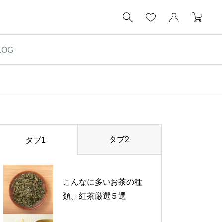

LOG
タブ2
タブ1
こんなに多いお茶の種
類。紅茶厳選５選